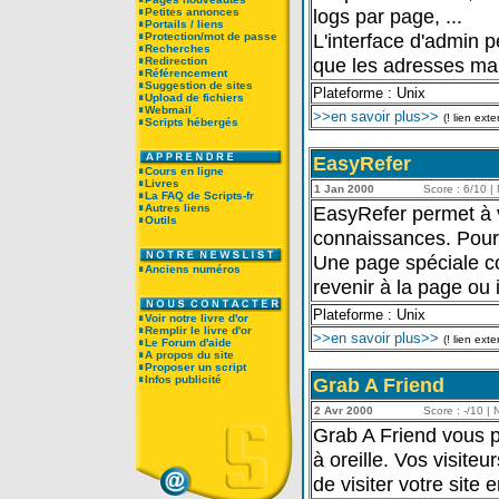
logs par page, ...
Petites annonces
Portails / liens
L'interface d'admin p
Protection/mot de passe
Recherches
que les adresses mail
Redirection
Référencement
Suggestion de sites
Plateforme : Unix
Upload de fichiers
Webmail
>>en savoir plus>>
(! lien exte
Scripts hébergés
EasyRefer
Cours en ligne
Livres
1 Jan 2000
Score : 6/10 | 
La FAQ de Scripts-fr
Autres liens
EasyRefer permet à vo
Outils
connaissances. Pour ce
Une page spéciale co
Anciens numéros
revenir à la page ou i
Plateforme : Unix
Voir notre livre d'or
Remplir le livre d'or
>>en savoir plus>>
(! lien exte
Le Forum d'aide
A propos du site
Proposer un script
Infos publicité
Grab A Friend
2 Avr 2000
Score : -/10 | N
Grab A Friend vous pe
à oreille. Vos visite
de visiter votre site 