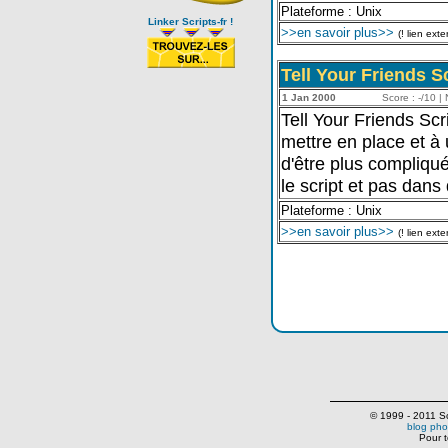
Plateforme : Unix
Linker Scripts-fr !
>>en savoir plus>>
(! lien exte
Tell Your Friends Sc
1 Jan 2000
Score : -/10 | 
Tell Your Friends Sc
mettre en place et à u
d'être plus compliqu
le script et pas dans 
Plateforme : Unix
>>en savoir plus>>
(! lien exte
© 1999 - 2011 Scr
blog pho
Pour t