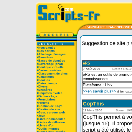
Suggestion de site
(1 /
Nouveautés
Nos scripts
Affichage d'images
Bannières
Bases de données
eRS
Bavardage (chat)
Boutique virtuelle
7 Août 2000
Score : 4.5/10 
Cartes postales
Classement de sites
eRS est un outils de promotio
Compteurs
connaissances..
Cookies
Dates, temps
Plateforme : Unix
Divers
Enchères
>>en savoir plus>>
(! lien exte
Enquêtes / votes
Fichiers logs
Formulaires
CopThis
Forums
Gestion de Faq's
Gestion de site
11 Mars 2000
Score : 10/1
Gest. serveur web
CopThis permet à vos
Jeux
Librairies/modules
(jusque 15). Il prop
Listes de diffusion
Livres d'or
script a été utilisé, 
Outils internet
Pages nouveautés