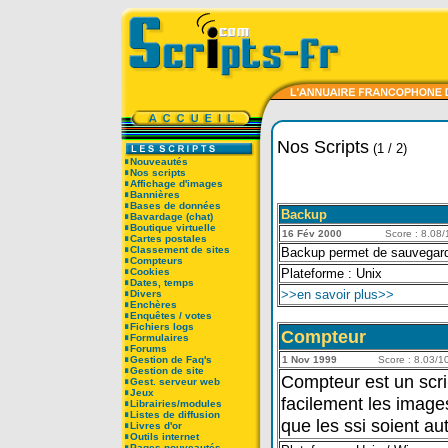
Nos Scripts
(1 / 2)
Nouveautés
Nos scripts
Affichage d'images
Bannières
Bases de données
Backup
Bavardage (chat)
Boutique virtuelle
16 Fév 2000
Score : 8.08/1
Cartes postales
Classement de sites
Backup permet de sauvegarde
Compteurs
Cookies
Plateforme : Unix
Dates, temps
>>en savoir plus>>
Divers
Enchères
Enquêtes / votes
Fichiers logs
Compteur
Formulaires
Forums
Gestion de Faq's
1 Nov 1999
Score : 8.03/10
Gestion de site
Compteur est un scri
Gest. serveur web
Jeux
facilement les images 
Librairies/modules
Listes de diffusion
que les ssi soient aut
Livres d'or
Outils internet
Pages nouveautés