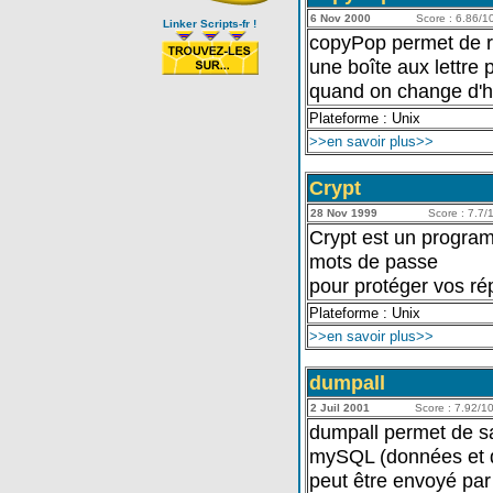
6 Nov 2000
Score : 6.86/10
Linker Scripts-fr !
copyPop permet de re
une boîte aux lettre 
quand on change d'h
Plateforme : Unix
>>en savoir plus>>
Crypt
28 Nov 1999
Score : 7.7/1
Crypt est un program
mots de passe
pour protéger vos ré
Plateforme : Unix
>>en savoir plus>>
dumpall
2 Juil 2001
Score : 7.92/10 
dumpall permet de sa
mySQL (données et dé
peut être envoyé par