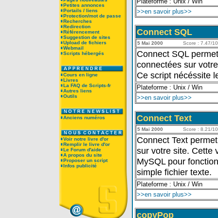
Plateforme : Unix / Win
Petites annonces
Portails / liens
>>en savoir plus>>
Protection/mot de passe
Recherches
Redirection
Connect SQL
Référencement
Suggestion de sites
Upload de fichiers
5 Mai 2000
Score : 7.47/10 
Webmail
Connect SQL permet 
Scripts hébergés
connectées sur votre
Ce script nécéssite
Cours en ligne
Livres
La FAQ de Scripts-fr
Plateforme : Unix / Win
Autres liens
Outils
>>en savoir plus>>
Connect Text
Anciens numéros
5 Mai 2000
Score : 8.21/10 
Connect Text permet
Voir notre livre d'or
Remplir le livre d'or
sur votre site. Cett
Le Forum d'aide
A propos du site
MySQL pour fonctionn
Proposer un script
Infos publicité
simple fichier texte.
Plateforme : Unix / Win
>>en savoir plus>>
copyPop