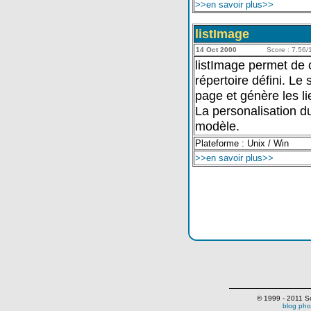
>>en savoir plus>>
listImage
14 Oct 2000
Score : 7.56/1
listImage permet de 
répertoire défini. Le
page et génère les li
La personalisation du l
modèle.
Plateforme : Unix / Win
>>en savoir plus>>
© 1999 - 2011 Scr
blog pho