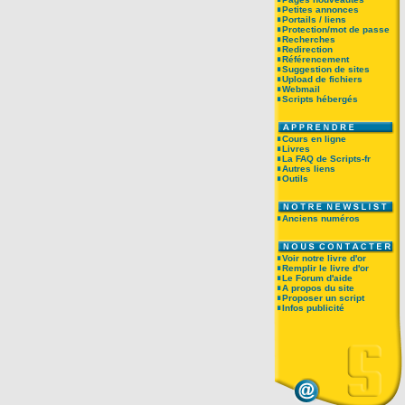
Petites annonces
Portails / liens
Protection/mot de passe
Recherches
Redirection
Référencement
Suggestion de sites
Upload de fichiers
Webmail
Scripts hébergés
Cours en ligne
Livres
La FAQ de Scripts-fr
Autres liens
Outils
Anciens numéros
Voir notre livre d'or
Remplir le livre d'or
Le Forum d'aide
A propos du site
Proposer un script
Infos publicité