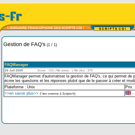
Gestion de FAQ's
(1 / 1)
FAQManager
26 Juil 2000
Score : -/10 | Nb votes: - | Nb clics : 370
FAQManager permet d'automatiser la gestion de FAQ's, ce qui permet de 
écrire les questions et les réponses plutot que de le passer à créer et mo
Plateforme : Unix
Prix :
>>en savoir plus>>
- 
(! lien externe à Scripts-fr)