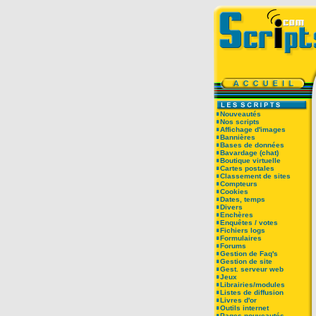
Nouveautés
Nos scripts
Affichage d'images
Bannières
Bases de données
Bavardage (chat)
Boutique virtuelle
Cartes postales
Classement de sites
Compteurs
Cookies
Dates, temps
Divers
Enchères
Enquêtes / votes
Fichiers logs
Formulaires
Forums
Gestion de Faq's
Gestion de site
Gest. serveur web
Jeux
Librairies/modules
Listes de diffusion
Livres d'or
Outils internet
Pages nouveautés