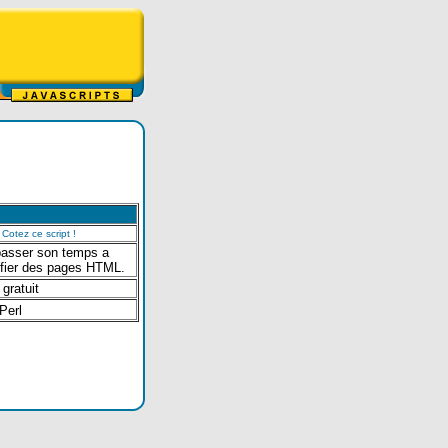
Cotez ce script !
passer son temps a
difier des pages HTML.
 gratuit
Perl