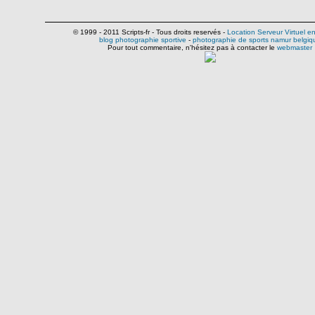
© 1999 - 2011 Scripts-fr - Tous droits reservés -
Location Serveur Virtuel e
blog photographie sportive
-
photographie de sports namur belgiq
Pour tout commentaire, n'hésitez pas à contacter le
webmaster