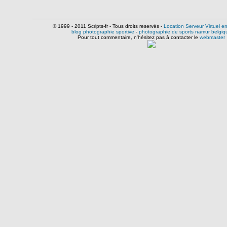
© 1999 - 2011 Scripts-fr - Tous droits reservés -
Location Serveur Virtuel e
blog photographie sportive
-
photographie de sports namur belgiq
Pour tout commentaire, n'hésitez pas à contacter le
webmaster