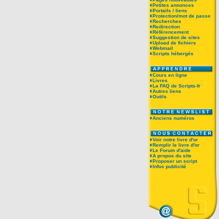
Petites annonces
Portails / liens
Protection/mot de passe
Recherches
Redirection
Référencement
Suggestion de sites
Upload de fichiers
Webmail
Scripts hébergés
Cours en ligne
Livres
La FAQ de Scripts-fr
Autres liens
Outils
Anciens numéros
Voir notre livre d'or
Remplir le livre d'or
Le Forum d'aide
A propos du site
Proposer un script
Infos publicité