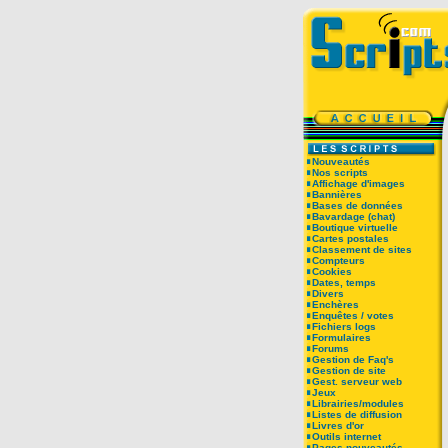
Nouveautés
Nos scripts
Affichage d'images
Bannières
Bases de données
Bavardage (chat)
Boutique virtuelle
Cartes postales
Classement de sites
Compteurs
Cookies
Dates, temps
Divers
Enchères
Enquêtes / votes
Fichiers logs
Formulaires
Forums
Gestion de Faq's
Gestion de site
Gest. serveur web
Jeux
Librairies/modules
Listes de diffusion
Livres d'or
Outils internet
Pages nouveautés