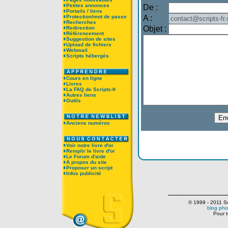
Petites annonces
De :
Portails / liens
Protection/mot de passe
A :
Recherches
Objet :
Redirection
Référencement
Suggestion de sites
Upload de fichiers
Webmail
Scripts hébergés
Cours en ligne
Livres
La FAQ de Scripts-fr
Autres liens
Outils
Anciens numéros
Voir notre livre d'or
Remplir le livre d'or
Le Forum d'aide
A propos du site
Proposer un script
Infos publicité
© 1999 - 2011 Scr
blog pho
Pour t