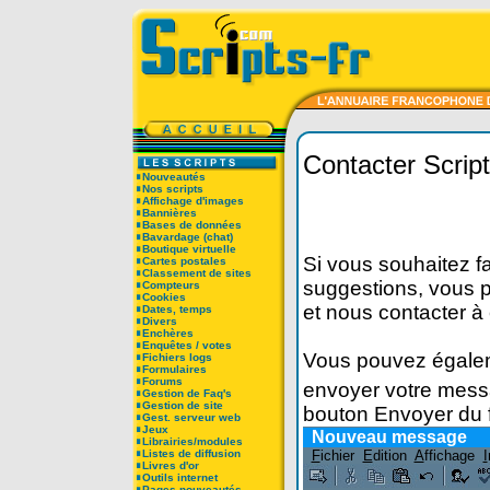
Contacter Script
Nouveautés
Nos scripts
Affichage d'images
Bannières
Bases de données
Bavardage (chat)
Boutique virtuelle
Si vous souhaitez fa
Cartes postales
Classement de sites
suggestions, vous p
Compteurs
Cookies
et nous contacter à
Dates, temps
Divers
Enchères
Enquêtes / votes
Vous pouvez égaleme
Fichiers logs
Formulaires
Forums
envoyer votre messa
Gestion de Faq's
Gestion de site
bouton Envoyer du f
Gest. serveur web
Jeux
Nouveau message
Librairies/modules
Listes de diffusion
F
ichier
E
dition
A
ffichage
I
Livres d'or
Outils internet
Pages nouveautés