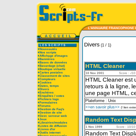
Divers
(1 / 1)
Nouveautés
Nos scripts
Affichage d'images
Bannières
Bases de données
HTML Cleaner
Bavardage (chat)
Boutique virtuelle
Cartes postales
10 Nov 2001
Score : -/10 
Classement de sites
HTML Cleaner est un
Compteurs
Cookies
retours à la ligne,
Dates, temps
Divers
une page HTML, ce 
Enchères
Enquêtes / votes
Fichiers logs
Plateforme : Unix
Formulaires
Forums
>>en savoir plus>>
(! lien exte
Gestion de Faq's
Gestion de site
Gest. serveur web
Random Text Disp
Jeux
Librairies/modules
Listes de diffusion
1 Nov 1999
Score : 10/10 
Livres d'or
Random Text Display
Outils internet
Pages nouveautés