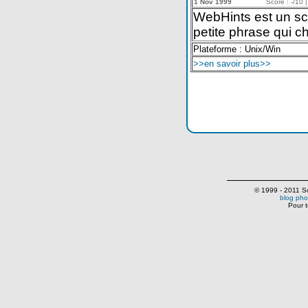
1 Nov 1999
Score : -/10 |
WebHints est un scri
petite phrase qui c
Plateforme : Unix/Win
>>en savoir plus>>
© 1999 - 2011 Scr
blog pho
Pour t