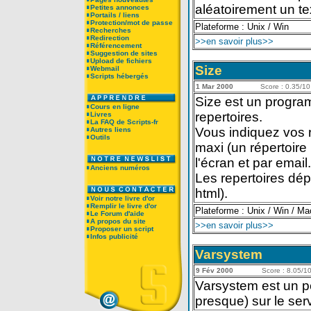
aléatoirement un t
Petites annonces
Portails / liens
Protection/mot de passe
Plateforme : Unix / Win
Recherches
Redirection
>>en savoir plus>>
Référencement
Suggestion de sites
Upload de fichiers
Size
Webmail
Scripts hébergés
1 Mar 2000
Score : 0.35/10 
Size est un program
Cours en ligne
repertoires.
Livres
La FAQ de Scripts-fr
Vous indiquez vos re
Autres liens
Outils
maxi (un répertoire 
l'écran et par email.
Anciens numéros
Les repertoires dép
html).
Voir notre livre d'or
Remplir le livre d'or
Plateforme : Unix / Win / Ma
Le Forum d'aide
A propos du site
>>en savoir plus>>
Proposer un script
Infos publicité
Varsystem
9 Fév 2000
Score : 8.05/10 
Varsystem est un pet
presque) sur le ser