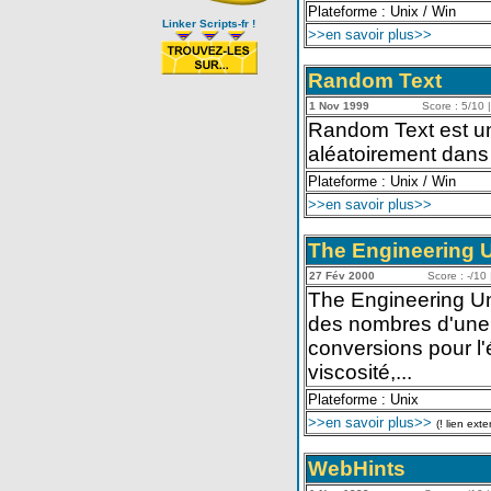
Plateforme : Unix / Win
Linker Scripts-fr !
>>en savoir plus>>
Random Text
1 Nov 1999
Score : 5/10 |
Random Text est un s
aléatoirement dans 
Plateforme : Unix / Win
>>en savoir plus>>
The Engineering U
27 Fév 2000
Score : -/10 
The Engineering Un
des nombres d'une u
conversions pour l'é
viscosité,...
Plateforme : Unix
>>en savoir plus>>
(! lien exte
WebHints