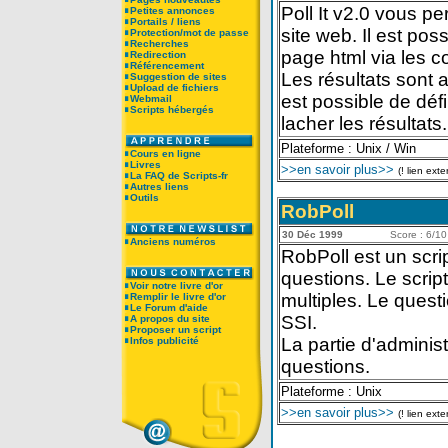
Poll It v2.0 vous p
Petites annonces
Portails / liens
site web. Il est po
Protection/mot de passe
Recherches
page html via les
Redirection
Référencement
Les résultats sont 
Suggestion de sites
Upload de fichiers
est possible de défi
Webmail
Scripts hébergés
lacher les résultats.
Plateforme : Unix / Win
Cours en ligne
Livres
>>en savoir plus>>
(! lien exte
La FAQ de Scripts-fr
Autres liens
Outils
RobPoll
30 Déc 1999
Score : 6/10 
Anciens numéros
RobPoll est un scri
questions. Le script
Voir notre livre d'or
multiples. Le quest
Remplir le livre d'or
Le Forum d'aide
SSI.
A propos du site
Proposer un script
La partie d'adminis
Infos publicité
questions.
Plateforme : Unix
>>en savoir plus>>
(! lien exte