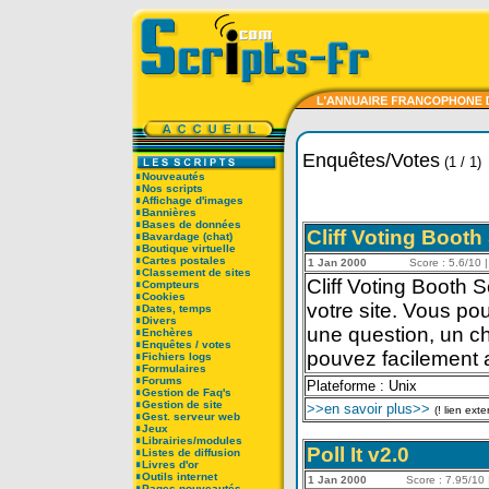
Enquêtes/Votes
(1 / 1)
Nouveautés
Nos scripts
Affichage d'images
Bannières
Bases de données
Cliff Voting Booth 
Bavardage (chat)
Boutique virtuelle
Cartes postales
1 Jan 2000
Score : 5.6/10 |
Classement de sites
Cliff Voting Booth 
Compteurs
Cookies
votre site. Vous pou
Dates, temps
Divers
une question, un cho
Enchères
Enquêtes / votes
pouvez facilement 
Fichiers logs
Formulaires
Forums
Plateforme : Unix
Gestion de Faq's
Gestion de site
>>en savoir plus>>
(! lien exte
Gest. serveur web
Jeux
Librairies/modules
Poll It v2.0
Listes de diffusion
Livres d'or
Outils internet
1 Jan 2000
Score : 7.95/10 |
Pages nouveautés